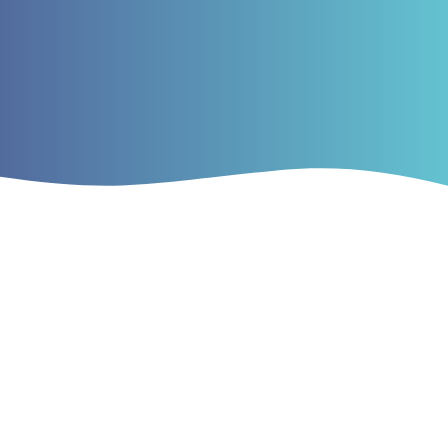
Food Science Today obtém classificação Qualis no
quadriênio 2021–2024
2026-01-26
A revista
Food Science Today
obteve, pela primeira vez,
classificação no sistema
Qualis CAPES
, referente ao
quadriênio
2021–2024
.
Saiba mais