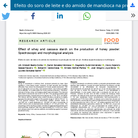
Efeito do soro de leite e do amido de mandioca na produção de mel em pó: Análise espectroscópica e morfológica