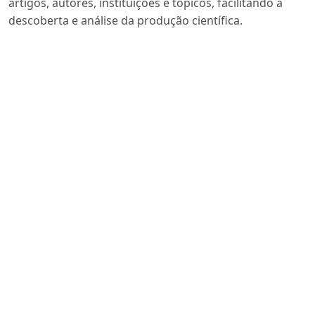
artigos, autores, instituições e tópicos, facilitando a
descoberta e análise da produção científica.
UC Santa Barbara Library
A UC Santa Barbara Library é um indexador de revistas
científicas que oferece acesso a uma ampla gama de
recursos acadêmicos e periódicos para apoiar a
pesquisa e o estudo em diversas disciplinas.
Scilit
Scilit é uma plataforma de indexação de revistas
científicas que compila e organiza artigos acadêmicos
de acesso aberto e revisados por pares, além de
mostrar informações detalhadas sobre a performance
e rankings de revistas acadêmicas.